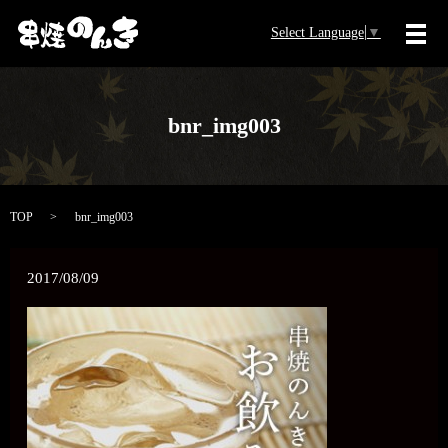
Select Language
▼
メ
bnr_img003
TOP
bnr_img003
2017/08/09