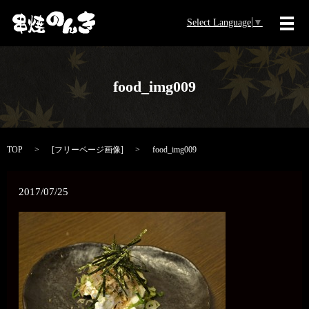
Select Language
▼
メ
food_img009
TOP
[
フリーページ画像
]
food_img009
2017/07/25